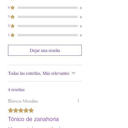
de la luz directa.
4
0
3
0
2
0
1
0
Dejar una reseña
Todas las estrellas, Más relevantes
4 reseñas
Blanca Morales
Obtuvo 5 de 5 estrellas.
Tónico de zanahoria