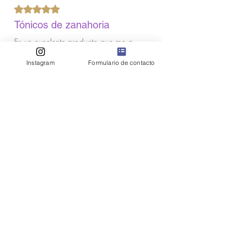
Obtuvo 5 de 5 estrellas.
Tónicos de zanahoria
Es un excelente producto que me a
quitado la resequeda que sufría mi
piel
Instagram
Formulario de contacto
¿Te resultó útil?
Sí
Margarita Villalba
Obtuvo 5 de 5 estrellas.
Verificada
Me encanta
Muy bueno y no deja la piel
reseca
¿Te resultó útil?
Sí
Recomendados para ti