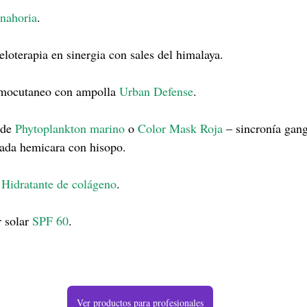
anahoria
.
eloterapia en sinergia con sales del himalaya.
rmocutaneo con ampolla 
Urban Defense
.
 de 
Phytoplankton marino
 o
 Color Mask Roja
 – sincronía gang
cada hemicara con hisopo.
 
Hidratante de colágeno
.
 solar 
SPF 60
.
Ver productos para profesionales