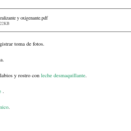
ralizante y oxigenante
.pdf
522KB
gistrar toma de fotos.
a.
labios y rostro con
 leche desmaquillante
.
e
 .
mico
.