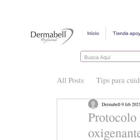
Inicio
Tienda apoy
All Posts
Tips para cuid
Tecnología e Innovaci
Dermabell
9 feb 202
Protocolo 
oxigenant