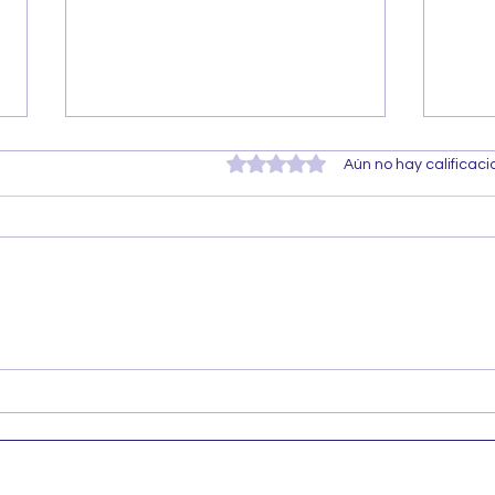
Obtuvo 0 de 5 estrellas.
Aún no hay calificac
Ampolletería Inteligente - No
¿Ácid
Inyectable
El se
hidra
joven