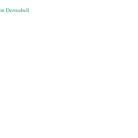
trellas.
con Dermabell