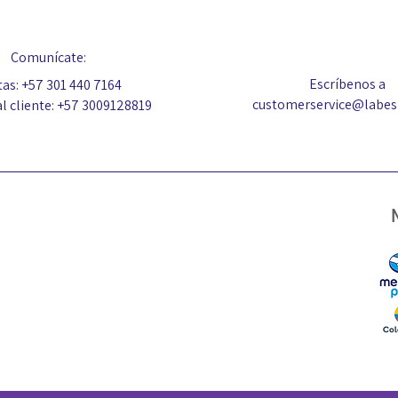
Comunícate:
Escríbenos a
as: +57 301 440 7164
customerservice@labe
al cliente: +57 3009128819