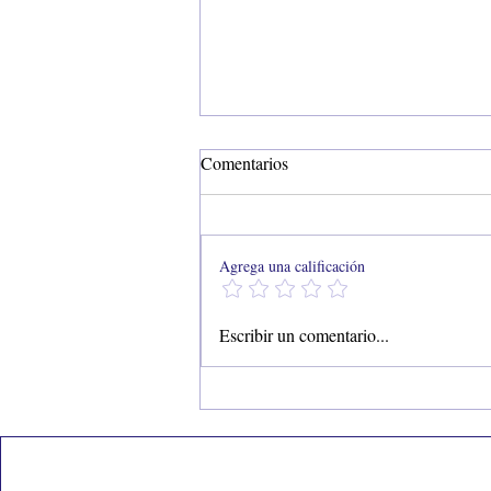
Comentarios
Agrega una calificación
Microbioma y cosmética: ¿Por
Escribir un comentario...
qué es importante en el cuidado
de la piel?