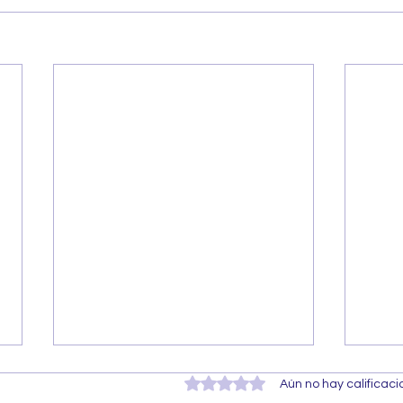
Obtuvo 0 de 5 estrellas.
Aún no hay calificac