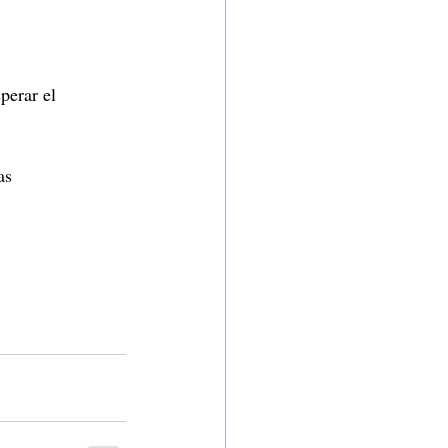
perar el
as