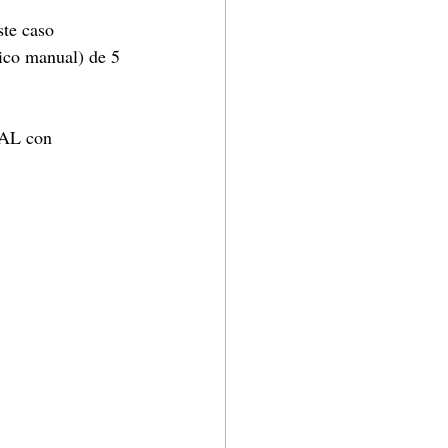
te caso 
tico manual) de 5 
RAL con