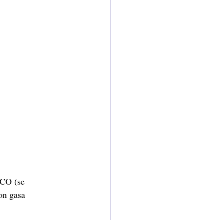
ICO (se
on gasa