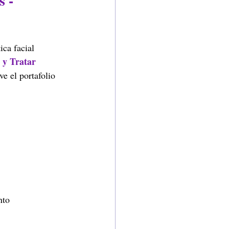
 - 
ica facial 
 y Tratar 
e el portafolio 
nto